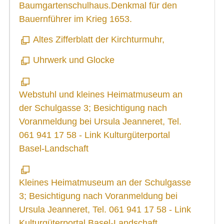
Baumgartenschulhaus.Denkmal für den
Bauernführer im Krieg 1653.
SICHERHEIT
ENTSORGUNG UND UMWELT
Altes Zifferblatt der Kirchturmuhr,
FINANZEN
Uhrwerk und Glocke
IMMOBILIENANGEBOTE
Webstuhl und kleines Heimatmuseum an
GEWERBE
der Schulgasse 3; Besichtigung nach
STICHWORTVERZEICHNIS
Voranmeldung bei Ursula Jeanneret, Tel.
061 941 17 58 - Link Kulturgüterportal
GÄSTEBUCH
Basel-Landschaft
LINKS
Kleines Heimatmuseum an der Schulgasse
Startseite
3; Besichtigung nach Voranmeldung bei
Ursula Jeanneret, Tel. 061 941 17 58 - Link
Inhalt
Kulturgüterportal Basel-Landschaft