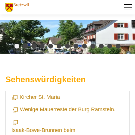
PORTRÄT
Fotogalerie
Geschichte
Ortsplan
Sehenswert
Willkommensgruss
Zahlen und Fakten
AKTUELLES
Sehenswürdigkeiten
VERWALTUNG
Kircher St. Maria
BILDUNG
Wenige Mauerreste der Burg Ramstein.
KULTUR UND FREIZEIT
SOZIALES / GESUNDHEIT
Isaak-Bowe-Brunnen beim
VERKEHR