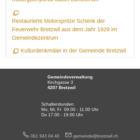
Kontakt
Impressum
Restaurierte Motorspritze Schenk der
Datenschutz
Feuerwehr Bretzwil aus dem Jahr 1929 im
Druckansicht
Gemeindezentrum
Kulturdenkmäler in der Gemeinde Bretzwil
Gemeindeverwaltung
Kirchgasse 3
4207 Bretzwil
Schalterstunden:
Mo, Mi, Fr 09.00 - 11.00 Uhr
Do 17.00 - 19.00 Uhr
061 943 04 40
g
m
nd
br
tzw
l
ch