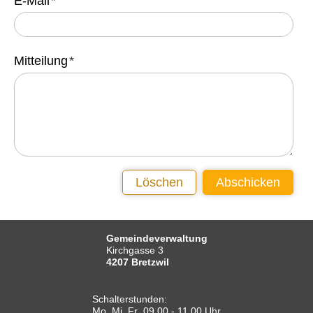
E-Mail
*
IMMOBILIENANGEBOTE
GEWERBE
Mitteilung
*
STICHWORTVERZEICHNIS
GÄSTEBUCH
LINKS
Startseite
Löschen
Abschicken
Inhalt
Kontakt
Gemeindeverwaltung
Kirchgasse 3
Impressum
4207 Bretzwil
Datenschutz
Schalterstunden:
Druckansicht
Mo, Mi, Fr 09.00 - 11.00 Uhr